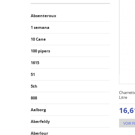
Absenteroux
1 semana
10 Cane
100 pipers
1615
51
5th
Charrett
Litre
808
16,6
Aalborg
Aberfeldy
VOIR P
Aberlour