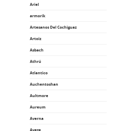
Ariel
armorik
Artesanos Del Cochiguaz
Artoiz
Asbach
Athrú
Atlantico
Auchentoshan
Aultmore
Aureum
Averna
Aveze