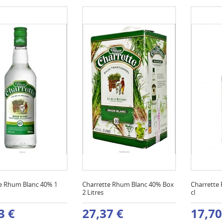
e Rhum Blanc 40% 1
Charrette Rhum Blanc 40% Box
Charrette
2 Litres
cl
3 €
27,37 €
17,70