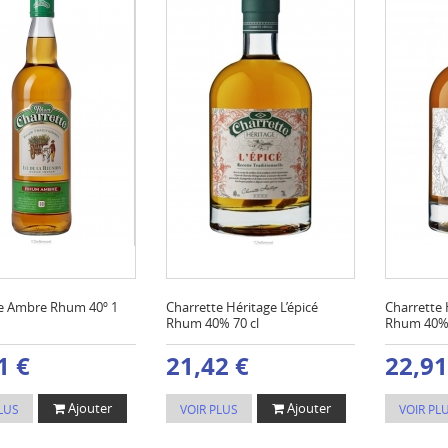
e Ambre Rhum 40º 1
Charrette Héritage L’épicé
Charrette 
Rhum 40% 70 cl
Rhum 40% 
1 €
21,42 €
22,91
Ajouter
Ajouter
LUS
VOIR PLUS
VOIR PL