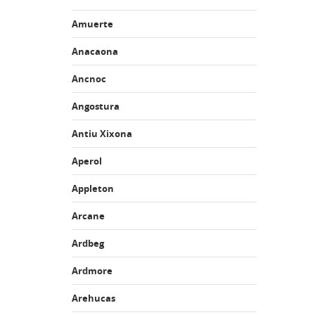
Amuerte
Anacaona
Ancnoc
Angostura
Antiu Xixona
Aperol
Appleton
Arcane
Ardbeg
Ardmore
Arehucas