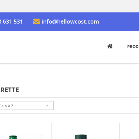
8 631 531
info@hellowcost.com
PROD
RETTE
De A à Z