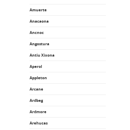
Amuerte
Anacaona
Ancnoc
Angostura
Antiu Xixona
Aperol
Appleton
Arcane
Ardbeg
Ardmore
Arehucas