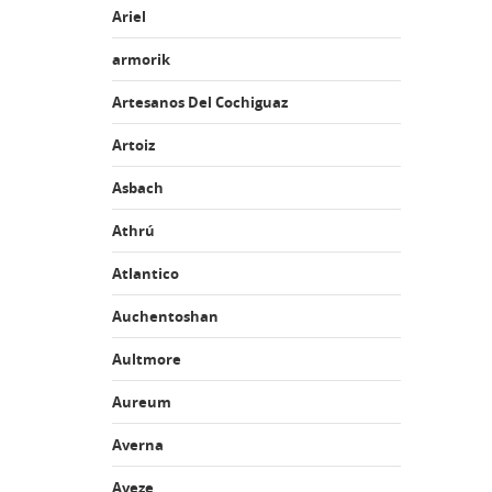
Ariel
armorik
Artesanos Del Cochiguaz
Artoiz
Asbach
Athrú
Atlantico
Auchentoshan
Aultmore
Aureum
Averna
Aveze