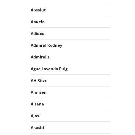
Absolut
Abuelo
Adidas
Admiral Rodney
Admiral's
Agua Lavanda Puig
AH Riise
Aimisen
Aitana
Ajax
Akashi