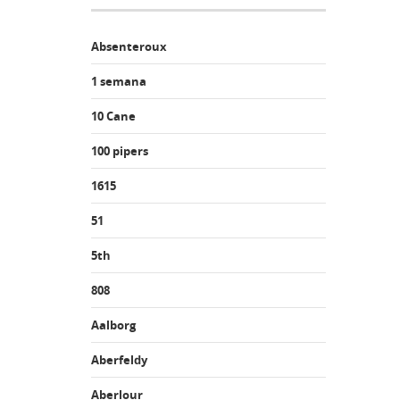
Absenteroux
1 semana
10 Cane
100 pipers
1615
51
5th
808
Aalborg
Aberfeldy
Aberlour