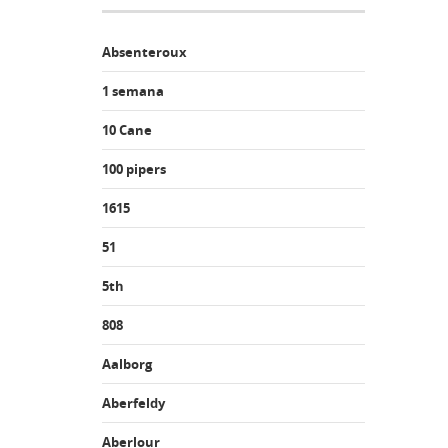
Absenteroux
1 semana
10 Cane
100 pipers
1615
51
5th
808
Aalborg
Aberfeldy
Aberlour