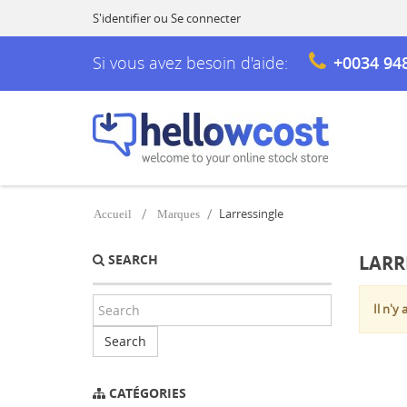
S'identifier
ou
Se connecter
Si vous avez besoin d'aide:
+0034 94
Larressingle
Accueil
Marques
SEARCH
LARR
Il n'y
Search
CATÉGORIES