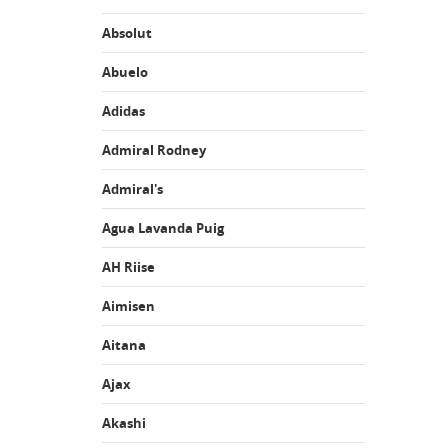
Absolut
Abuelo
Adidas
Admiral Rodney
Admiral's
Agua Lavanda Puig
AH Riise
Aimisen
Aitana
Ajax
Akashi