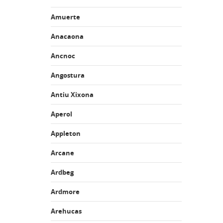
Amuerte
Anacaona
Ancnoc
Angostura
Antiu Xixona
Aperol
Appleton
Arcane
Ardbeg
Ardmore
Arehucas