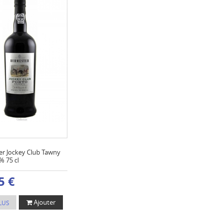
r Jockey Club Tawny
% 75 cl
5 €
Ajouter
LUS