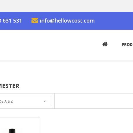
8 631 531
info@hellowcost.com
PROD
ESTER
De A à Z