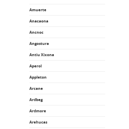
Amuerte
Anacaona
Ancnoc
Angostura
Antiu Xixona
Aperol
Appleton
Arcane
Ardbeg
Ardmore
Arehucas