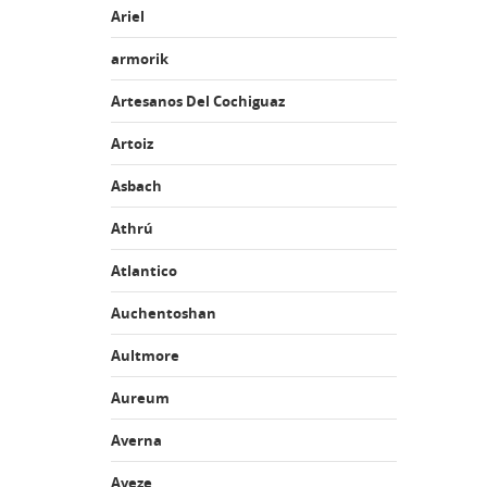
Ariel
armorik
Artesanos Del Cochiguaz
Artoiz
Asbach
Athrú
Atlantico
Auchentoshan
Aultmore
Aureum
Averna
Aveze