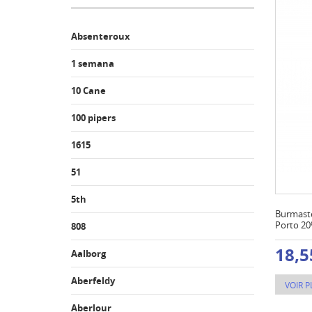
Absenteroux
1 semana
10 Cane
100 pipers
1615
51
5th
Burmaste
Porto 20
808
18,5
Aalborg
Aberfeldy
VOIR P
Aberlour