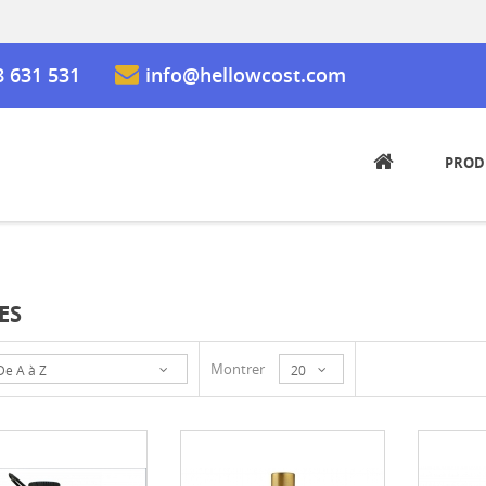
8 631 531
info@hellowcost.com
PROD
ES
Montrer
De A à Z
20