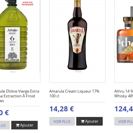
ile D’olive Vierge Extra
Amarula Cream Liqueur 17%
Athru 14 Y
a Extraction À Froid
100 cl
Whisky 48%
res
14,28 €
124,4
0 €
Ajouter
VOIR PLUS
VOIR PL
Ajouter
LUS