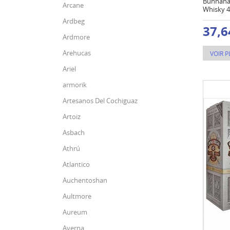
Bunnahab
Arcane
Whisky 4
Ardbeg
37,6
Ardmore
Arehucas
VOIR P
Ariel
armorik
Artesanos Del Cochiguaz
Artoiz
Asbach
Athrú
Atlantico
Auchentoshan
Aultmore
Aureum
Averna