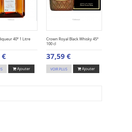
liqueur 40º 1 Litre
Crown Royal Black Whisky 45º
100 cl
 €
37,59 €
Ajouter
Ajouter
US
VOIR PLUS