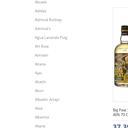
Abuelo
Adidas
Admiral Rodney
Admiral's
Agua Lavanda Puig
AH Riise
Aimisen
Aitana
Ajax
Akashi
Akori
Albador Artajo
Alize
Big Peat
46% 70 C
Alkemist
37,3
Allaire