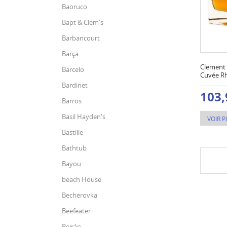
Baoruco
Bapt & Clem's
Barbancourt
Barça
Clement 
Barcelo
Cuvée Rh
Bardinet
103,
Barros
Basil Hayden's
VOIR P
Bastille
Bathtub
Bayou
beach House
Becherovka
Beefeater
Beiráo