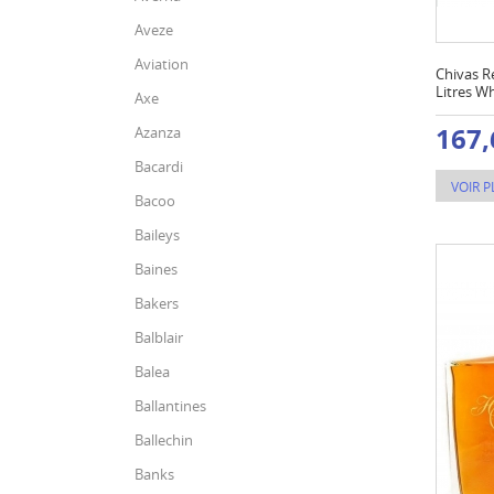
Aveze
Aviation
Chivas R
Litres W
Axe
167,
Azanza
Bacardi
VOIR P
Bacoo
Baileys
Baines
Bakers
Balblair
Balea
Ballantines
Ballechin
Banks