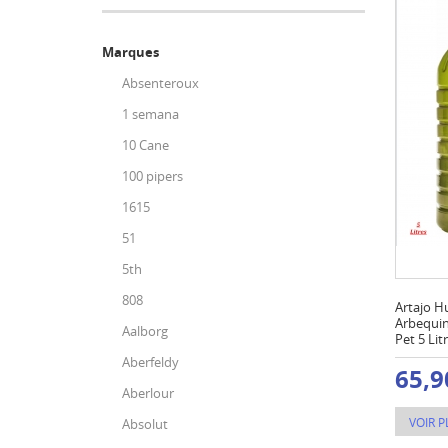
Marques
Absenteroux
1 semana
10 Cane
100 pipers
1615
51
5th
808
Artajo Hu
Arbequin
Aalborg
Pet 5 Lit
Aberfeldy
65,9
Aberlour
VOIR P
Absolut