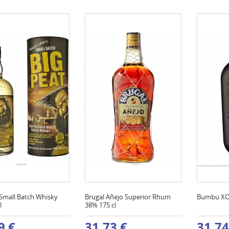
 Small Batch Whisky
Brugal Añejo Superior Rhum
Bumbu XO
l
38% 175 cl
9 €
31,73 €
31,74