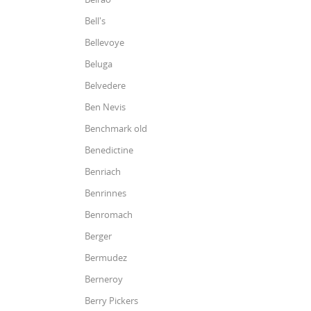
Bell's
Bellevoye
Beluga
Belvedere
Ben Nevis
Benchmark old
Benedictine
Benriach
Benrinnes
Benromach
Berger
Bermudez
Berneroy
Berry Pickers