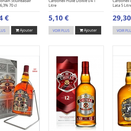
hain Stiuireadair
Carbonell Huile D’olive 0’4 1
Carbonell 
6,3% 70 cl
Litre
Lata 5 Litr
4 €
5,10 €
29,30
Ajouter
Ajouter
LUS
VOIR PLUS
VOIR PL