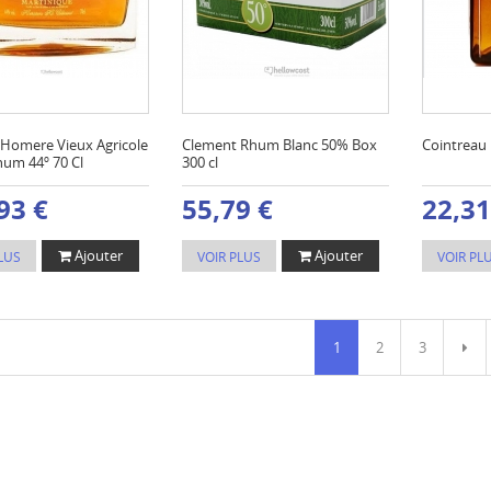
Homere Vieux Agricole
Clement Rhum Blanc 50% Box
Cointreau 
um 44º 70 Cl
300 cl
93 €
55,79 €
22,31
Ajouter
Ajouter
LUS
VOIR PLUS
VOIR PL
1
2
3