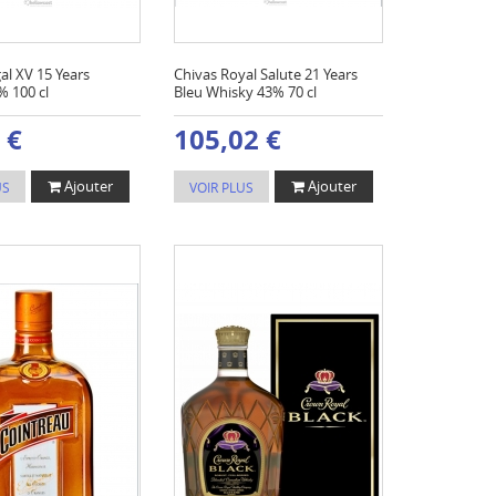
al XV 15 Years
Chivas Royal Salute 21 Years
% 100 cl
Bleu Whisky 43% 70 cl
 €
105,02 €
Ajouter
Ajouter
US
VOIR PLUS