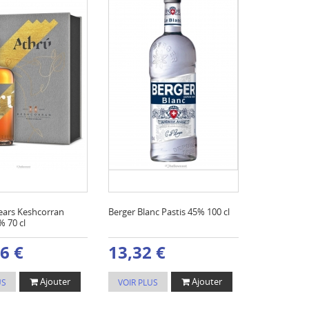
ears Keshcorran
Berger Blanc Pastis 45% 100 cl
 70 cl
6 €
13,32 €
Ajouter
Ajouter
US
VOIR PLUS