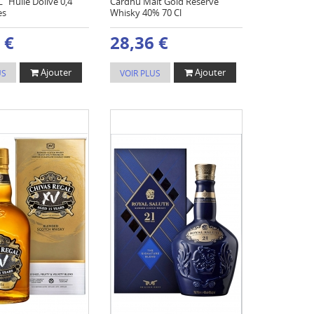
L´Huile Dólive 0,4
Cardhu Malt Gold Reserve
es
Whisky 40% 70 Cl
 €
28,36 €
Ajouter
Ajouter
US
VOIR PLUS