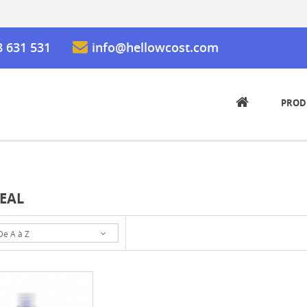
8 631 531
info@hellowcost.com
PROD
EAL
De A à Z