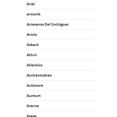
Ariel
armorik
Artesanos Del Cochiguaz
Artoiz
Asbach
Athrú
Atlantico
Auchentoshan
Aultmore
Aureum
Averna
Aveze