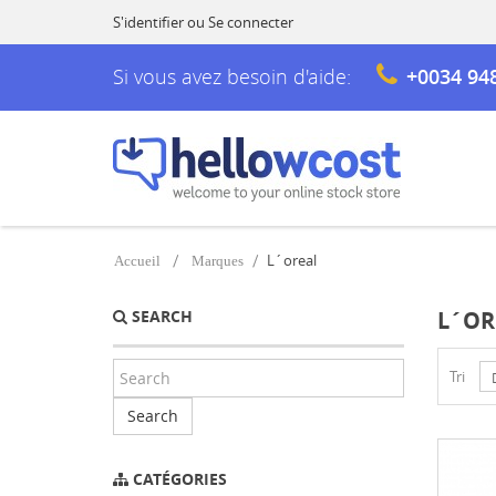
S'identifier
ou
Se connecter
Si vous avez besoin d'aide:
+0034 94
L´oreal
Accueil
Marques
SEARCH
L´OR
Tri
Search
CATÉGORIES