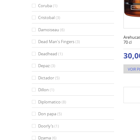
Coruba
(1)
Cristobal
(3)
Damoiseau
(6)
Arehucas
Dead Man's Fingers
(3)
70 cl
30,0
Deadhead
(1)
Depaz
(3)
VOIR P
Dictador
(5)
Dillon
(1)
Diplomatico
(8)
Don papa
(5)
Doorly’s
(1)
Dzama
(6)