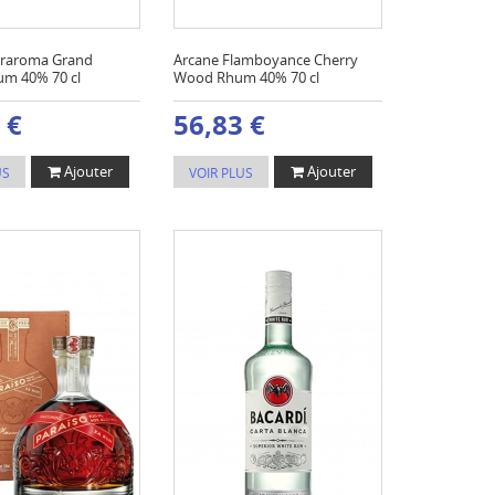
traroma Grand
Arcane Flamboyance Cherry
m 40% 70 cl
Wood Rhum 40% 70 cl
 €
56,83 €
Ajouter
Ajouter
US
VOIR PLUS