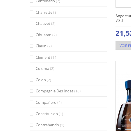
Centenario
(2)
Charrette
(8)
Angostur
70 cl
Chauvet
(2)
21,5
Cihuatan
(2)
VOIR P
Clairin
(2)
Clement
(14)
Coloma
(2)
Colon
(2)
Compagnie Des Indes
(18)
Compañero
(4)
Constitucion
(1)
Contrabando
(1)