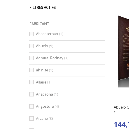
FILTRES ACTIFS :
FABRICANT
Absenteroux
(1)
Abuelo
(5)
Admiral Rodney
(1)
ah riise
(1)
Allaire
(1)
Anacaona
(1)
Angostura
(4)
Abuelo C
cl
Arcane
(3)
144,