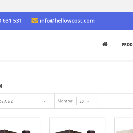
8 631 531
info@hellowcost.com
PROD
M
Montrer
De A à Z
20