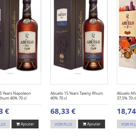
5 Years Napoleon
Abuelo 15 Years Tawny Rhum
Abuelo Añ
hum 40% 70 cl
40% 70 cl
37,5% 70 c
3 €
68,33 €
18,74
Ajouter
Ajouter
LUS
VOIR PLUS
VOIR PL