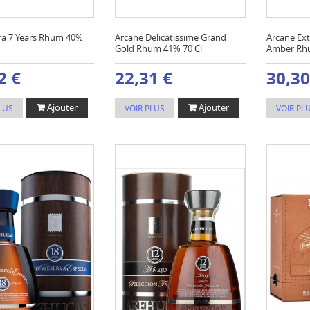
a 7 Years Rhum 40%
Arcane Delicatissime Grand
Arcane Ex
Gold Rhum 41% 70 Cl
Amber Rhu
2 €
22,31 €
30,30
Ajouter
Ajouter
LUS
VOIR PLUS
VOIR PL