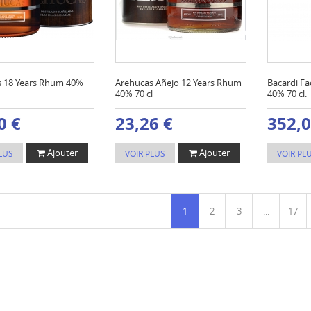
 18 Years Rhum 40%
Arehucas Añejo 12 Years Rhum
Bacardi F
40% 70 cl
40% 70 cl.
0 €
23,26 €
352,0
Ajouter
Ajouter
LUS
VOIR PLUS
VOIR PL
1
2
3
...
17