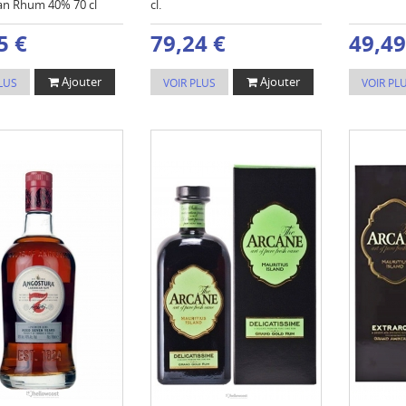
n Rhum 40% 70 cl
cl.
5 €
79,24 €
49,49
Ajouter
Ajouter
LUS
VOIR PLUS
VOIR PL