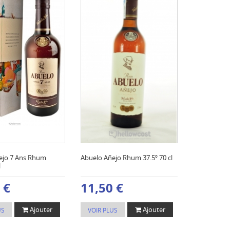
ejo 7 Ans Rhum
Abuelo Añejo Rhum 37.5º 70 cl
l
 €
11,50 €
Ajouter
Ajouter
US
VOIR PLUS