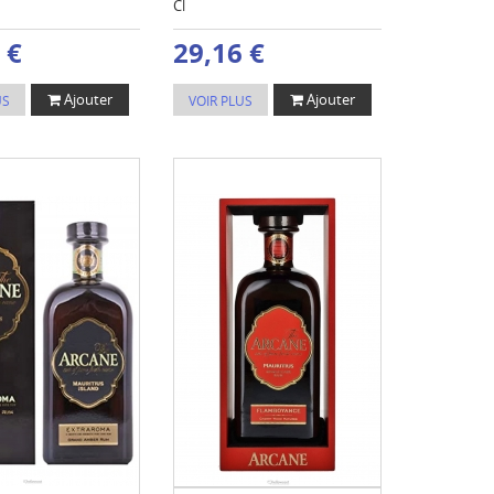
Cl
 €
29,16 €
Ajouter
Ajouter
US
VOIR PLUS