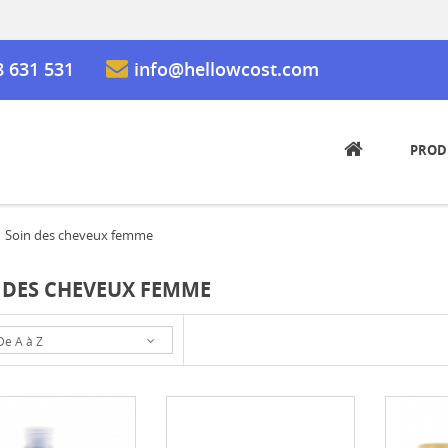
8 631 531
info@hellowcost.com
PROD
Soin des cheveux femme
 DES CHEVEUX FEMME
De A à Z