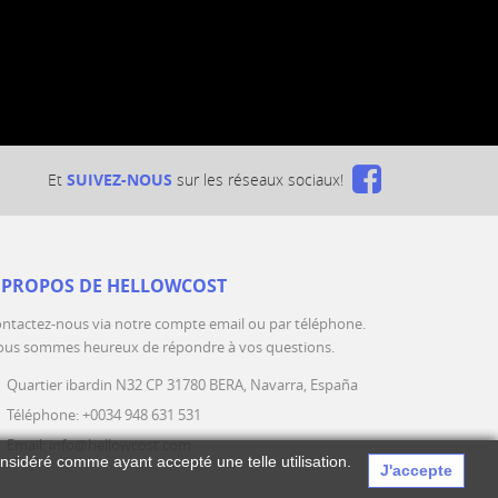
Et
SUIVEZ-NOUS
sur les réseaux sociaux!
 PROPOS DE HELLOWCOST
ntactez-nous via notre compte email ou par téléphone.
us sommes heureux de répondre à vos questions.
Quartier ibardin N32 CP 31780 BERA, Navarra, España
Téléphone: +0034 948 631 531
Email: info@hellowcost.com
nsidéré comme ayant accepté une telle utilisation.
J'accepte