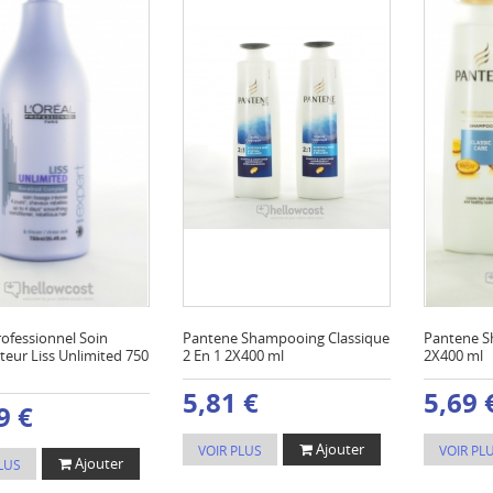
rofessionnel Soin
Pantene Shampooing Classique
Pantene S
teur Liss Unlimited 750
2 En 1 2X400 ml
2X400 ml
5,81 €
5,69 
9 €
Ajouter
VOIR PLUS
VOIR PL
Ajouter
LUS