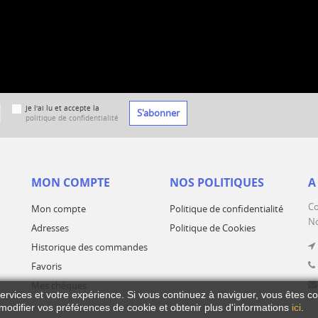
Je l'ai lu et accepte la
S'abonner
politique de confidentialité
MON COMPTE
NOS POLITIQUES
A
Co
Mon compte
Politique de confidentialité
No
Adresses
Politique de Cookies
Historique des commandes
Favoris
Mes chèques
services et votre expérience.
Si vous continuez à naviguer, vous êtes co
odifier vos préférences de cookie et obtenir plus d'informations
ici
.