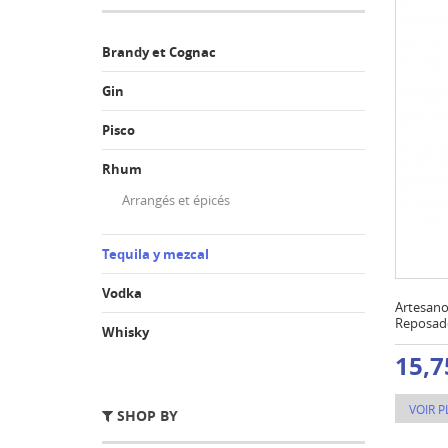
Brandy et Cognac
Gin
Pisco
Rhum
Arrangés et épicés
Tequila y mezcal
Vodka
Artesano
Reposado
Whisky
15,7
VOIR P
SHOP BY