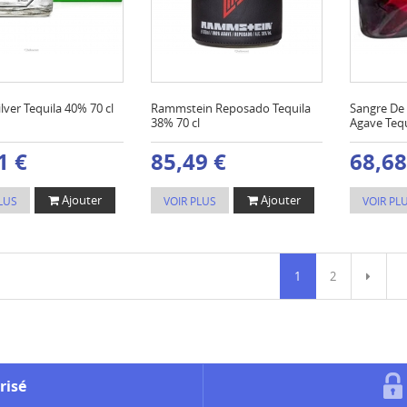
lver Tequila 40% 70 cl
Rammstein Reposado Tequila
Sangre De
38% 70 cl
Agave Tequ
1 €
85,49 €
68,68
Ajouter
Ajouter
LUS
VOIR PLUS
VOIR PL
1
2
risé