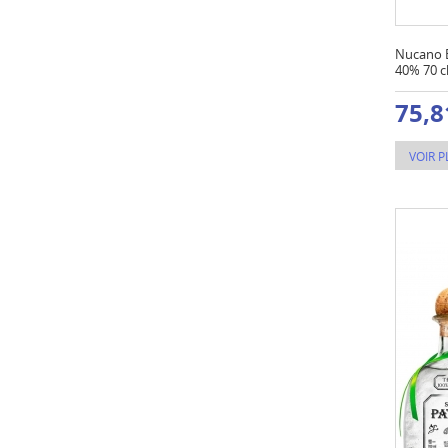
Nucano E
40% 70 c
75,8
VOIR P