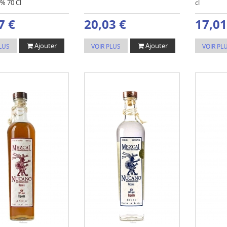
% 70 Cl
cl
7 €
20,03 €
17,01
Ajouter
Ajouter
LUS
VOIR PLUS
VOIR PL