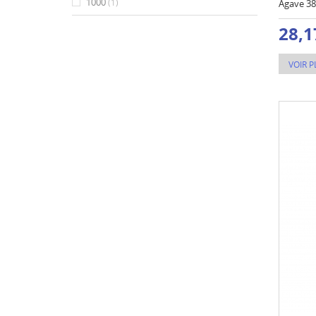
1000
(1)
Agave 38
28,1
VOIR P