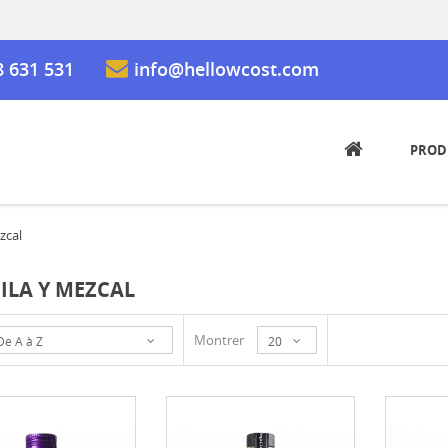
8 631 531
info@hellowcost.com
PROD
zcal
ILA Y MEZCAL
Montrer
De A à Z
20