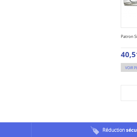
Patron Si
40,5
VOIR P
Réduction
sécu