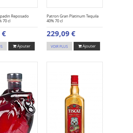
padin Reposado
Patron Gran Platinum Tequila
 70 cl
40% 70 cl
 €
229,09 €
Ajouter
Ajouter
US
VOIR PLUS