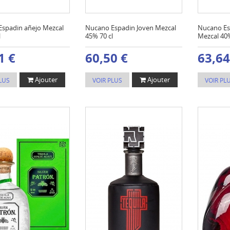
spadin añejo Mezcal
Nucano Espadin Joven Mezcal
Nucano Es
l
45% 70 cl
Mezcal 40%
1 €
60,50 €
63,64
Ajouter
Ajouter
LUS
VOIR PLUS
VOIR PL