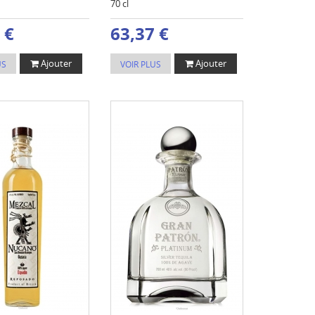
70 cl
 €
63,37 €
Ajouter
Ajouter
US
VOIR PLUS