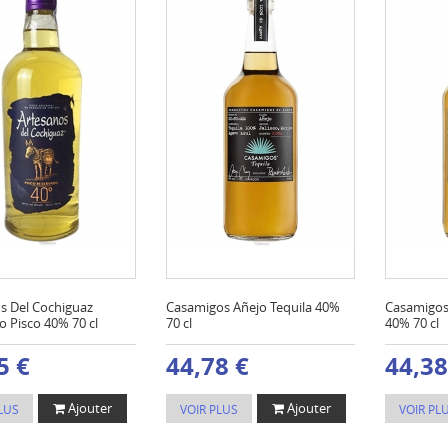
s Del Cochiguaz
Casamigos Añejo Tequila 40%
Casamigos
 Pisco 40% 70 cl
70 cl
40% 70 cl
5 €
44,78 €
44,38
Ajouter
Ajouter
LUS
VOIR PLUS
VOIR PL