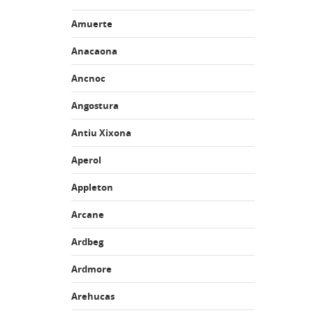
Amuerte
Anacaona
Ancnoc
Angostura
Antiu Xixona
Aperol
Appleton
Arcane
Ardbeg
Ardmore
Arehucas