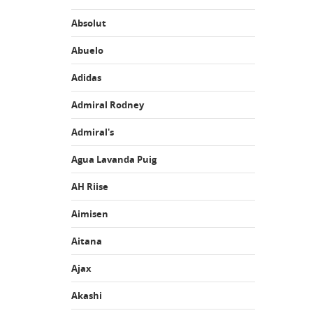
Absolut
Abuelo
Adidas
Admiral Rodney
Admiral's
Agua Lavanda Puig
AH Riise
Aimisen
Aitana
Ajax
Akashi