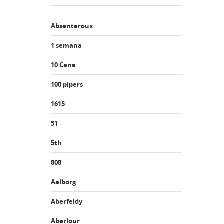
Absenteroux
1 semana
10 Cane
100 pipers
1615
51
5th
808
Aalborg
Aberfeldy
Aberlour