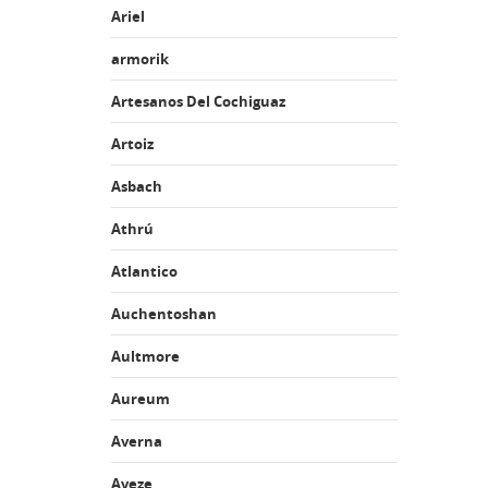
Ariel
armorik
Artesanos Del Cochiguaz
Artoiz
Asbach
Athrú
Atlantico
Auchentoshan
Aultmore
Aureum
Averna
Aveze