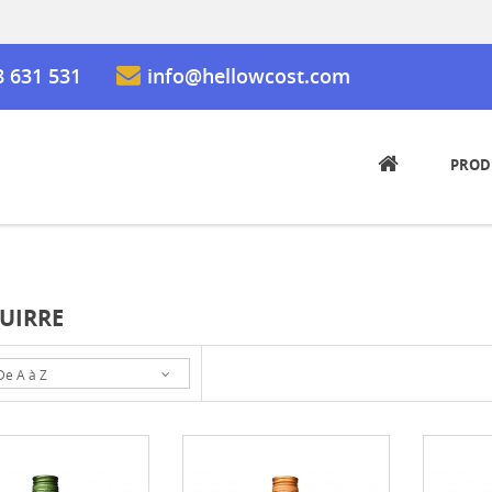
8 631 531
info@hellowcost.com
PROD
UIRRE
De A à Z