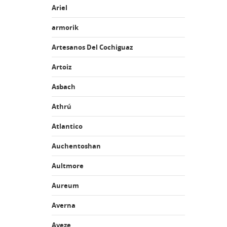
Ariel
armorik
Artesanos Del Cochiguaz
Artoiz
Asbach
Athrú
Atlantico
Auchentoshan
Aultmore
Aureum
Averna
Aveze