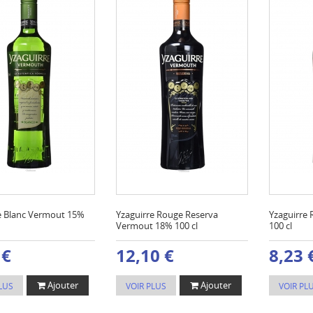
e Blanc Vermout 15%
Yzaguirre Rouge Reserva
Yzaguirre
Vermout 18% 100 cl
100 cl
 €
12,10 €
8,23 
Ajouter
Ajouter
LUS
VOIR PLUS
VOIR PL