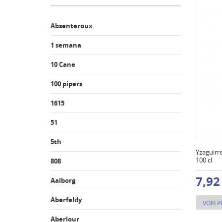
Absenteroux
1 semana
10 Cane
100 pipers
1615
51
5th
Yzaguirr
100 cl
808
7,92
Aalborg
Aberfeldy
VOIR P
Aberlour