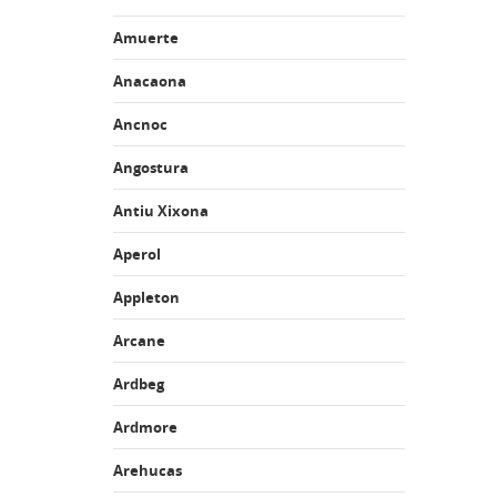
Amuerte
Anacaona
Ancnoc
Angostura
Antiu Xixona
Aperol
Appleton
Arcane
Ardbeg
Ardmore
Arehucas