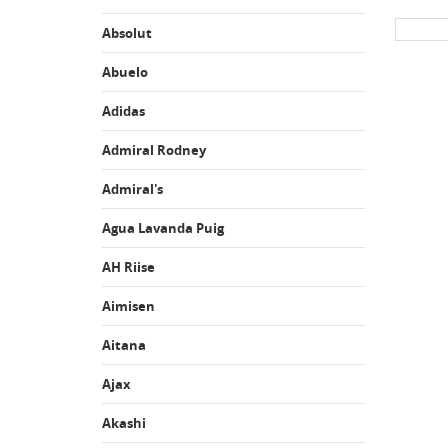
Absolut
Abuelo
Adidas
Admiral Rodney
Admiral's
Agua Lavanda Puig
AH Riise
Aimisen
Aitana
Ajax
Akashi