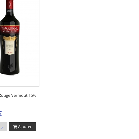
 Rouge Vermout 15%
€
Ajouter
US