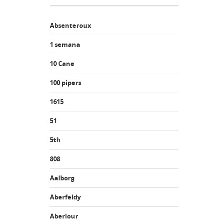
Absenteroux
1 semana
10 Cane
100 pipers
1615
51
5th
808
Aalborg
Aberfeldy
Aberlour