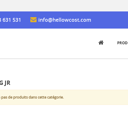
8 631 531
info@hellowcost.com
PROD
G JR
 a pas de produits dans cette catégorie.