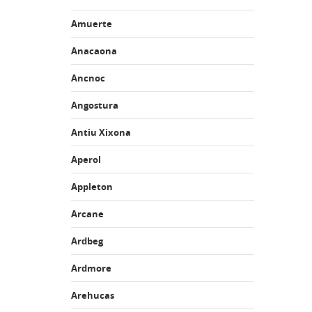
Amuerte
Anacaona
Ancnoc
Angostura
Antiu Xixona
Aperol
Appleton
Arcane
Ardbeg
Ardmore
Arehucas