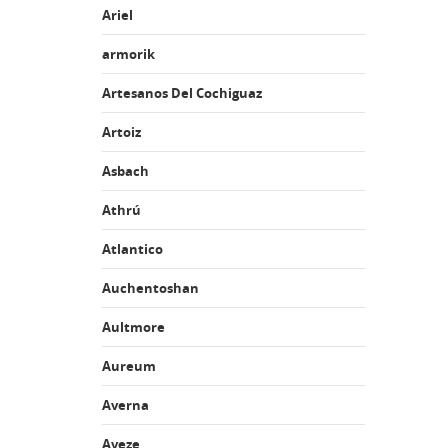
Ariel
armorik
Artesanos Del Cochiguaz
Artoiz
Asbach
Athrú
Atlantico
Auchentoshan
Aultmore
Aureum
Averna
Aveze