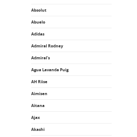
Absolut
Abuelo
Adidas
Admiral Rodney
Admiral's
Agua Lavanda Puig
AH Riise
Aimisen
Aitana
Ajax
Akashi