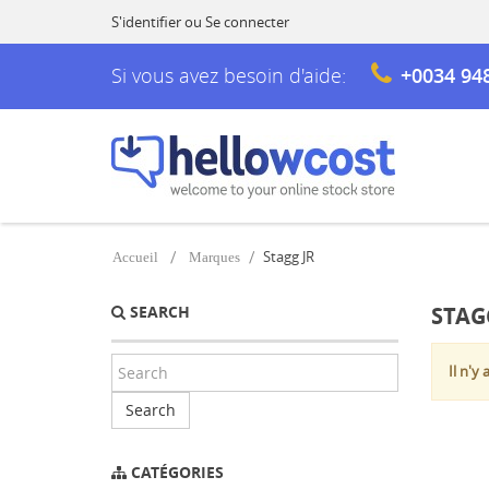
S'identifier
ou
Se connecter
Si vous avez besoin d'aide:
+0034 94
Stagg JR
Accueil
Marques
SEARCH
STAG
Il n'y
Search
CATÉGORIES