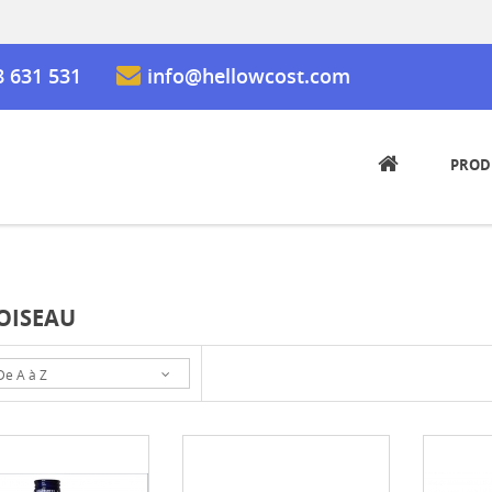
8 631 531
info@hellowcost.com
PROD
OISEAU
De A à Z