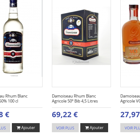
au Rhum Blanc
Damoiseau Rhum Blanc
Damoisea
50% 100 cl
Agricole 50º Bib 4,5 Litres
Agricole V
8 €
69,22 €
27,97
Ajouter
Ajouter
LUS
VOIR PLUS
VOIR PL