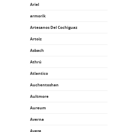
Ariel
armorik
Artesanos Del Cochiguaz
Artoiz
Asbach
Athrú
Atlantico
Auchentoshan
Aultmore
Aureum
Averna
Aveze