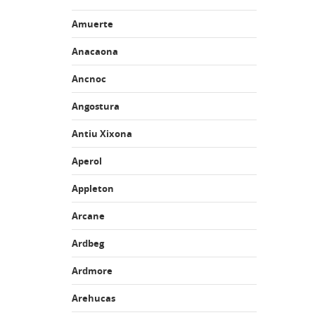
Amuerte
Anacaona
Ancnoc
Angostura
Antiu Xixona
Aperol
Appleton
Arcane
Ardbeg
Ardmore
Arehucas