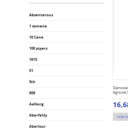
Absenteroux
1 semana
10 Cane
100 pipers
1615
51
5th
Damoise
Agricole 
808
16,6
Aalborg
Aberfeldy
VOIR P
Aberlour