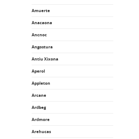
Amuerte
Anacaona
Ancnoc
Angostura
Antiu Xixona
Aperol
Appleton
Arcane
Ardbeg
Ardmore
Arehucas