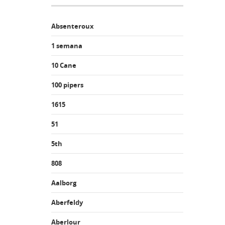
Absenteroux
1 semana
10 Cane
100 pipers
1615
51
5th
808
Aalborg
Aberfeldy
Aberlour