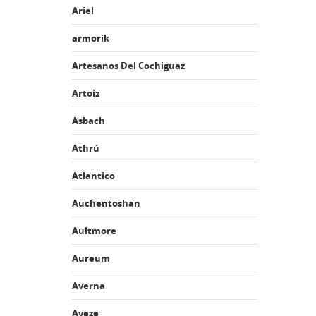
Ariel
armorik
Artesanos Del Cochiguaz
Artoiz
Asbach
Athrú
Atlantico
Auchentoshan
Aultmore
Aureum
Averna
Aveze