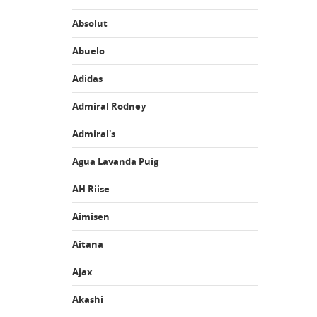
Absolut
Abuelo
Adidas
Admiral Rodney
Admiral's
Agua Lavanda Puig
AH Riise
Aimisen
Aitana
Ajax
Akashi