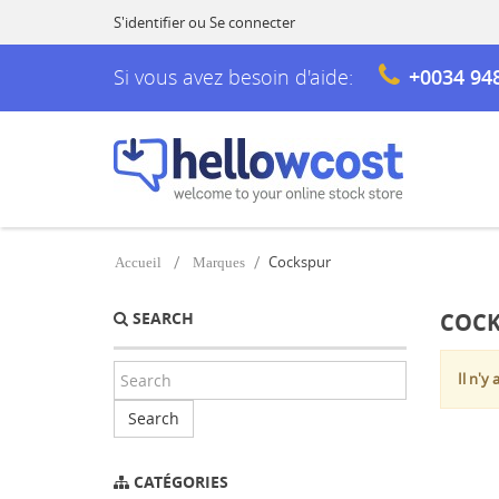
S'identifier
ou
Se connecter
Si vous avez besoin d'aide:
+0034 94
Cockspur
Accueil
Marques
SEARCH
COCK
Il n'y
Search
CATÉGORIES