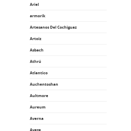
Ariel
armorik
Artesanos Del Cochiguaz
Artoiz
Asbach
Athrú
Atlantico
Auchentoshan
Aultmore
Aureum
Averna
Aveze