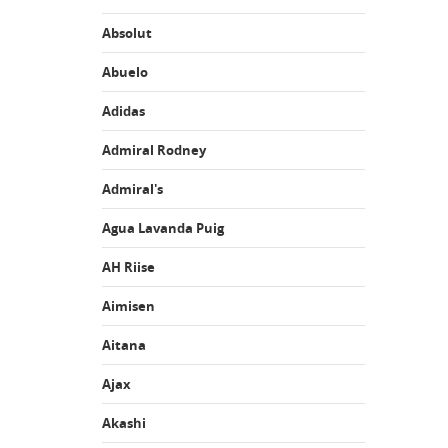
Absolut
Abuelo
Adidas
Admiral Rodney
Admiral's
Agua Lavanda Puig
AH Riise
Aimisen
Aitana
Ajax
Akashi