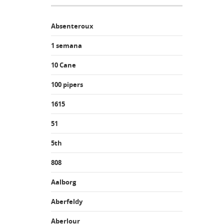
Absenteroux
1 semana
10 Cane
100 pipers
1615
51
5th
808
Aalborg
Aberfeldy
Aberlour