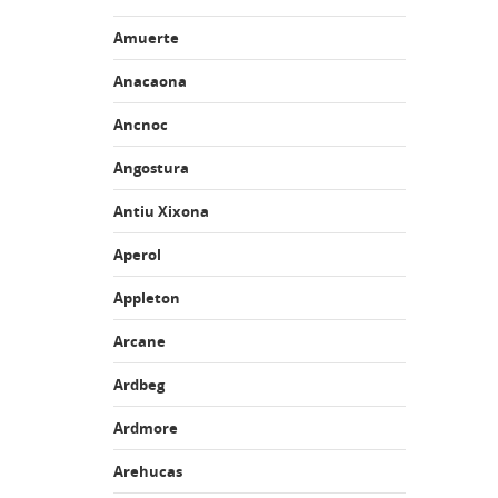
Amuerte
Anacaona
Ancnoc
Angostura
Antiu Xixona
Aperol
Appleton
Arcane
Ardbeg
Ardmore
Arehucas