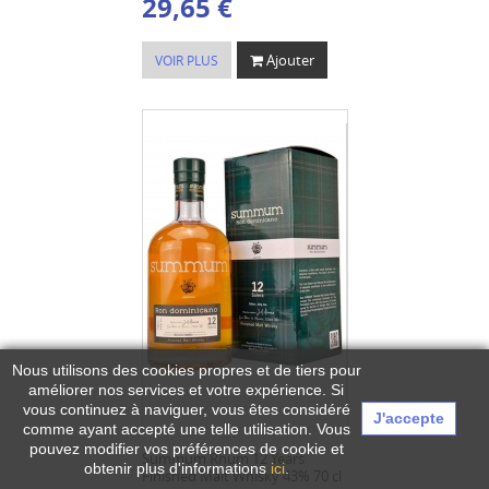
29,65 €
Ajouter
VOIR PLUS
Nous utilisons des cookies propres et de tiers pour
améliorer nos services et votre expérience.
Si
vous continuez à naviguer, vous êtes considéré
J'accepte
comme ayant accepté une telle utilisation. Vous
pouvez modifier vos préférences de cookie et
Summum Rhum 12 Years
obtenir plus d'informations
ici
.
Finished Malt Whisky 43% 70 cl