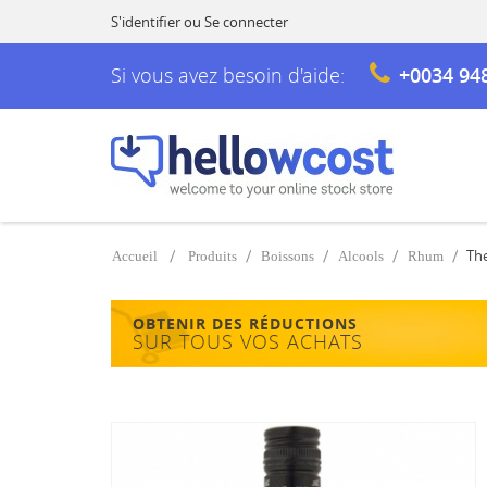
S'identifier
ou
Se connecter
Si vous avez besoin d'aide:
+0034 94
The
Accueil
Produits
Boissons
Alcools
Rhum
OBTENIR DES RÉDUCTIONS
SUR TOUS VOS ACHATS