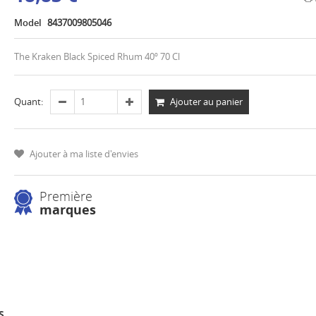
Model
8437009805046
The Kraken Black Spiced Rhum 40º 70 Cl
Ajouter au panier
Quant:
Ajouter à ma liste d'envies
Première
marques
S