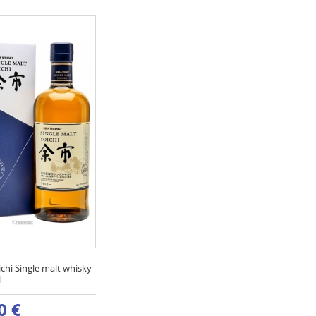
chi Single malt whisky
l
0 €