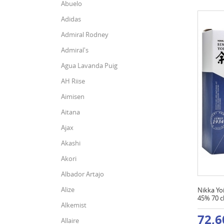
Abuelo
Adidas
Admiral Rodney
Admiral's
Agua Lavanda Puig
AH Riise
Aimisen
Aitana
Ajax
Akashi
Akori
Albador Artajo
Alize
Nikka Yoi
45% 70 c
Alkemist
72,6
Allaire