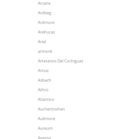
Arcane
Ardbeg
Ardmore
Arehucas
Ariel
armorik
Artesanos Del Cochiguaz
Artoiz
Asbach
Athrú
Atlantico
Auchentoshan
Aultmore
Aureum
Averna