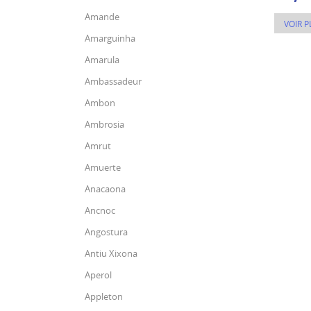
Amande
VOIR P
Amarguinha
Amarula
Ambassadeur
Ambon
Ambrosia
Amrut
Amuerte
Anacaona
Ancnoc
Angostura
Antiu Xixona
Aperol
Appleton