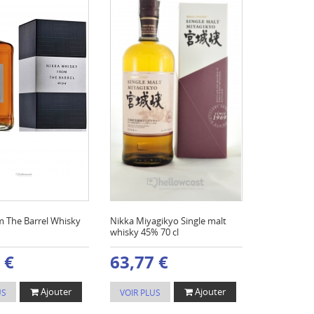
m The Barrel Whisky
Nikka Miyagikyo Single malt
whisky 45% 70 cl
 €
63,77 €
Ajouter
Ajouter
US
VOIR PLUS