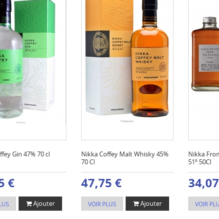
ffey Gin 47% 70 cl
Nikka Coffey Malt Whisky 45%
Nikka Fro
70 Cl
51º 50Cl
5 €
47,75 €
34,07
Ajouter
Ajouter
LUS
VOIR PLUS
VOIR PL