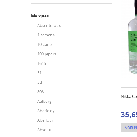
Marques
Absenteroux
1 semana
10 Cane
100 pipers
1615
51
5th
808
Nikka Co
Aalborg
Aberfeldy
35,6
Aberlour
VOIR P
Absolut