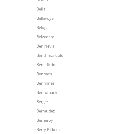
Bell's
Bellevoye
Beluga
Belvedere
Ben Nevis
Benchmark old
Benedictine
Benriach
Benrinnes
Benromach
Berger
Bermudez
Berneroy
Berry Pickers