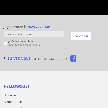
Joignez notre la
NEWSLETTER
!
S'abonner
Je l'ai lu et accepte la
politique de confidentialité
Et
SUIVEZ-NOUS
sur les réseaux sociaux!
HELLOWCOST
Boissons
Alimentation