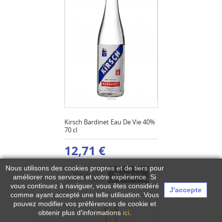
Kirsch Bardinet Eau De Vie 40%
70 cl
12,71 €
Nous utilisons des cookies propres et de tiers pour
Ajouter
VOIR PLUS
améliorer nos services et votre expérience.
Si
vous continuez à naviguer, vous êtes considéré
J'accepte
comme ayant accepté une telle utilisation. Vous
pouvez modifier vos préférences de cookie et
obtenir plus d'informations
ici
.