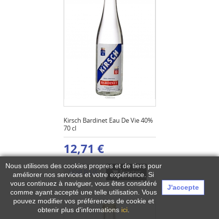
Kirsch Bardinet Eau De Vie 40%
70 cl
12,71 €
Nous utilisons des cookies propres et de tiers pour
Ajouter
VOIR PLUS
améliorer nos services et votre expérience.
Si
vous continuez à naviguer, vous êtes considéré
J'accepte
comme ayant accepté une telle utilisation. Vous
pouvez modifier vos préférences de cookie et
obtenir plus d'informations
ici
.