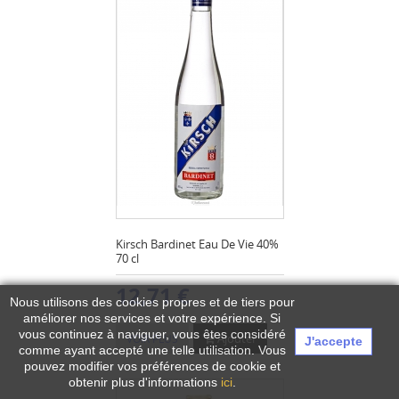
Kirsch Bardinet Eau De Vie 40%
70 cl
12,71 €
Nous utilisons des cookies propres et de tiers pour
améliorer nos services et votre expérience.
Si
vous continuez à naviguer, vous êtes considéré
Ajouter
VOIR PLUS
J'accepte
comme ayant accepté une telle utilisation. Vous
pouvez modifier vos préférences de cookie et
obtenir plus d'informations
ici
.