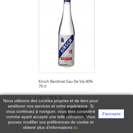
Kirsch Bardinet Eau De Vie 40%
70 cl
12,71 €
Nous utilisons des cookies propres et de tiers pour
améliorer nos services et votre expérience.
Si
vous continuez à naviguer, vous êtes considéré
Ajouter
VOIR PLUS
J'accepte
comme ayant accepté une telle utilisation. Vous
pouvez modifier vos préférences de cookie et
obtenir plus d'informations
ici
.