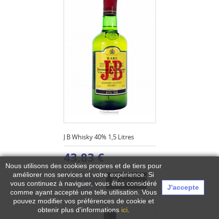
J B Whisky 40% 1,5 Litres
43,83 €
Nous utilisons des cookies propres et de tiers pour
améliorer nos services et votre expérience.
Si
Ajouter
VOIR PLUS
vous continuez à naviguer, vous êtes considéré
J'accepte
comme ayant accepté une telle utilisation. Vous
pouvez modifier vos préférences de cookie et
obtenir plus d'informations
ici
.