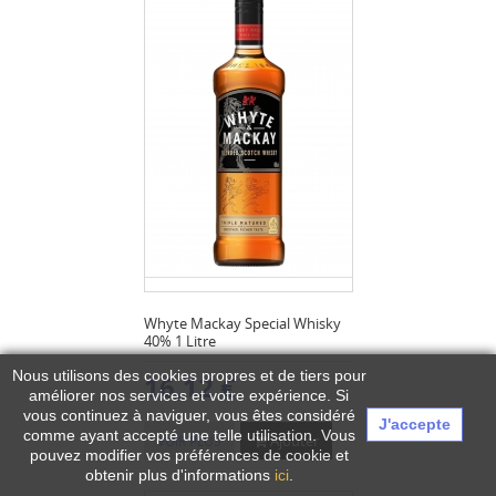
Whyte Mackay Special Whisky
40% 1 Litre
Nous utilisons des cookies propres et de tiers pour
16,12 €
améliorer nos services et votre expérience.
Si
vous continuez à naviguer, vous êtes considéré
J'accepte
comme ayant accepté une telle utilisation. Vous
Ajouter
VOIR PLUS
pouvez modifier vos préférences de cookie et
obtenir plus d'informations
ici
.