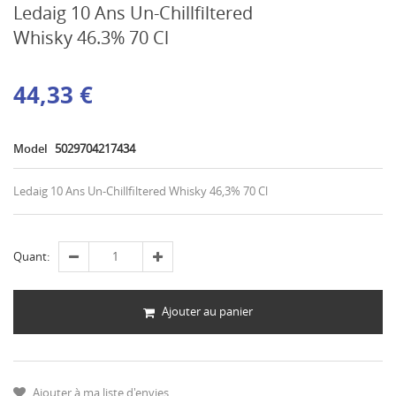
Ledaig 10 Ans Un-Chillfiltered
Whisky 46.3% 70 Cl
44,33 €
Model
5029704217434
Ledaig 10 Ans Un-Chillfiltered Whisky 46,3% 70 Cl
Quant:
Ajouter au panier
Ajouter à ma liste d'envies