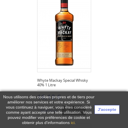
Whyte Mackay Special Whisky
40% 1 Litre
16,12 €
Nous utilisons des cookies propres et de tiers pour
améliorer nos services et votre expérience.
Si
vous continuez à naviguer, vous êtes considéré
J'accepte
Ajouter
VOIR PLUS
comme ayant accepté une telle utilisation. Vous
pouvez modifier vos préférences de cookie et
obtenir plus d'informations
ici
.