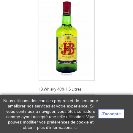
J B Whisky 40% 1,5 Litres
43,83 €
Nous utilisons des cookies propres et de tiers pour
améliorer nos services et votre expérience.
Si
vous continuez à naviguer, vous êtes considéré
J'accepte
Ajouter
VOIR PLUS
comme ayant accepté une telle utilisation. Vous
pouvez modifier vos préférences de cookie et
obtenir plus d'informations
ici
.