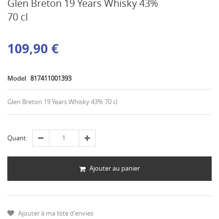
Glen Breton 19 Years Whisky 43%
70 cl
109,90 €
Model
817411001393
Glen Breton 19 Years Whisky 43% 70 cl
Quant:
Ajouter au panier
Ajouter à ma liste d'envies