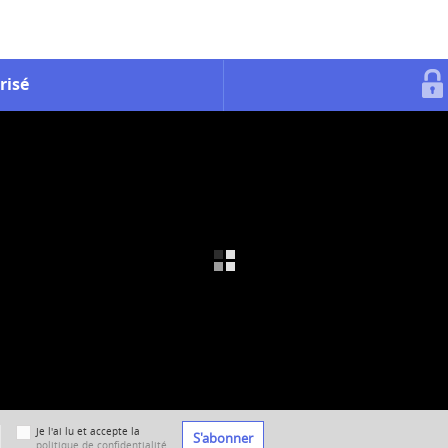
risé
Je l'ai lu et accepte la
S'abonner
politique de confidentialité