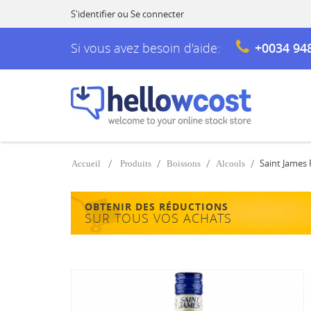
S'identifier
ou
Se connecter
Si vous avez besoin d'aide:
+0034 94
Saint James 
Accueil
Produits
Boissons
Alcools
OBTENIR DES RÉDUCTIONS
SUR TOUS VOS ACHATS