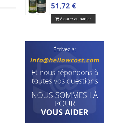
51,72 €
Ajouter au panier
Écrivez à:
info@hellowcost.com
Et nous répondons à
toutes vos questions
NOUS SOMMES LÀ
POUR
VOUS AIDER