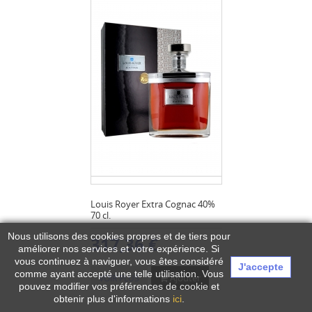
Louis Royer Extra Cognac 40%
70 cl.
Nous utilisons des cookies propres et de tiers pour
317,36 €
améliorer nos services et votre expérience.
Si
vous continuez à naviguer, vous êtes considéré
J'accepte
comme ayant accepté une telle utilisation. Vous
Ajouter
VOIR PLUS
pouvez modifier vos préférences de cookie et
obtenir plus d'informations
ici
.