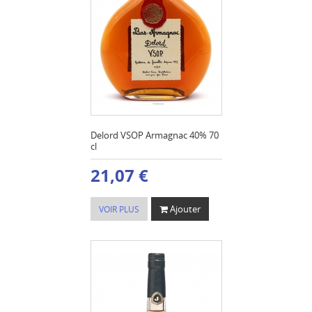
Delord VSOP Armagnac 40% 70
cl
21,07 €
Ajouter
VOIR PLUS