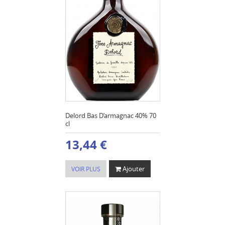
Delord Bas D’armagnac 40% 70
cl
13,44 €
Ajouter
VOIR PLUS