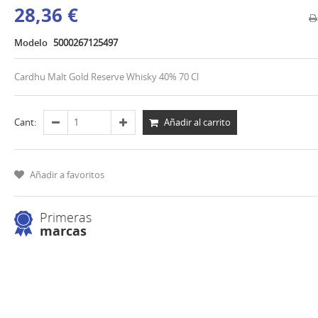
28,36 €
Modelo
5000267125497
Cardhu Malt Gold Reserve Whisky 40% 70 Cl
Añadir al carrito
Cant:
Añadir a favoritos
Primeras
marcas