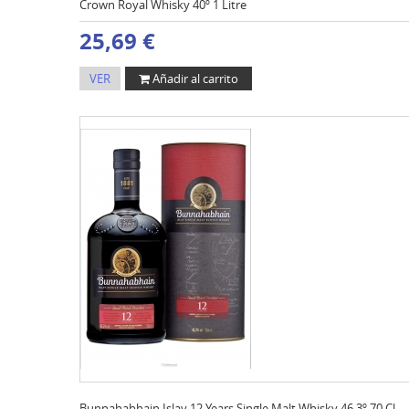
Crown Royal Whisky 40º 1 Litre
25,69 €
VER
Añadir al carrito
Bunnahabhain Islay 12 Years Single Malt Whisky 46,3º 70 Cl