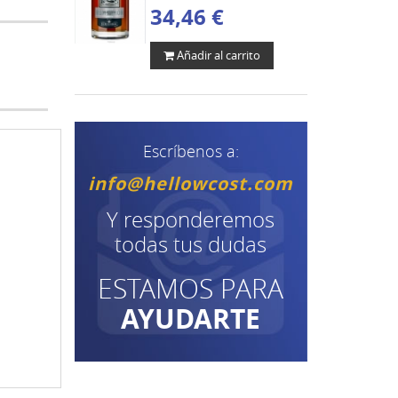
34,46 €
Añadir al carrito
Escríbenos a:
info@hellowcost.com
Y responderemos
todas tus dudas
ESTAMOS PARA
AYUDARTE